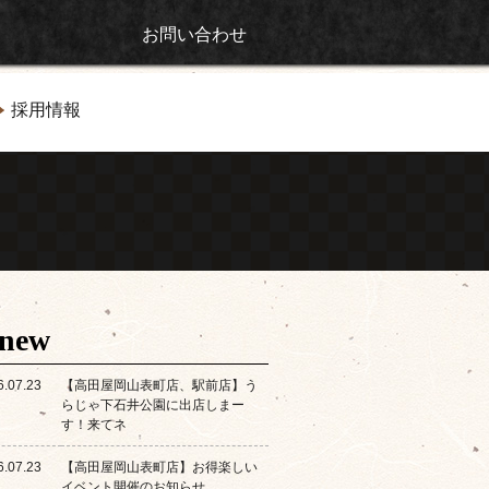
お問い合わせ
採用情報
new
6.07.23
【高田屋岡山表町店、駅前店】う
らじゃ下石井公園に出店しまー
す！来てネ
6.07.23
【高田屋岡山表町店】お得楽しい
イベント開催のお知らせ