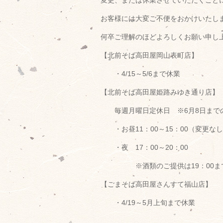
変更、または休業させていただくこと
お客様には大変ご不便をおかけいたし
何卒ご理解のほどよろしくお願い申し
【北前そば高田屋岡山表町店】
・4/15～5/6まで休業
【北前そば高田屋姫路みゆき通り店】
毎週月曜日定休日 ※6月8日まで
・お昼11：00～15：00（変更な
・夜 17：00～20：00
※酒類のご提供は19：00まで
【ごまそば高田屋さんすて福山店】
・4/19～5月上旬まで休業