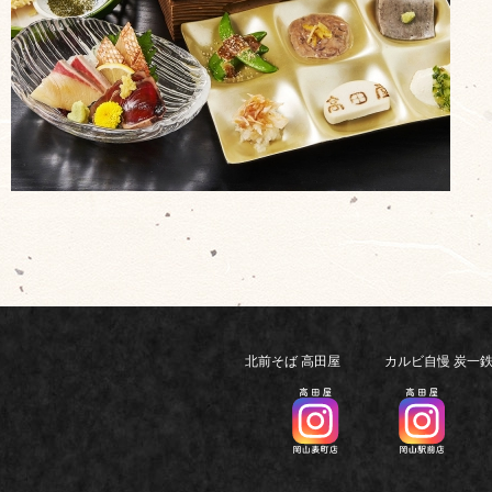
北前そば 高田屋
カルビ自慢 炭一